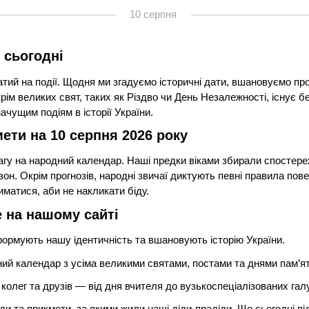
10 серпня
 сьогодні
тий на події. Щодня ми згадуємо історичні дати, вшановуємо про
ім великих свят, таких як Різдво чи День Незалежності, існує б
начущим подіям в історії України.
мети на 10 серпня 2026 року
вагу на народний календар. Наші предки віками збирали спостере
зон. Окрім прогнозів, народні звичаї диктують певні правила пов
иматися, аби не накликати біду.
е на нашому сайті
ормують нашу ідентичність та вшановують історію України.
й календар з усіма великими святами, постами та днями пам’ят
колег та друзів — від дня вчителя до вузькоспеціалізованих гал
ди та прикмети, за якими жили наші діди-прадіди. Що сьогодні п