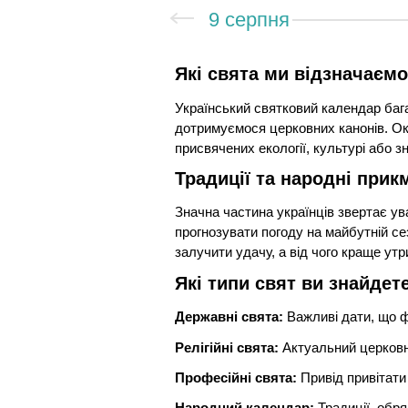
9 серпня
Які свята ми відзначаємо
Український святковий календар бага
дотримуємося церковних канонів. Окр
присвячених екології, культурі або з
Традиції та народні прик
Значна частина українців звертає у
прогнозувати погоду на майбутній се
залучити удачу, а від чого краще утр
Які типи свят ви знайдет
Державні свята:
Важливі дати, що ф
Релігійні свята:
Актуальний церковни
Професійні свята:
Привід привітати 
Народний календар:
Традиції, обря