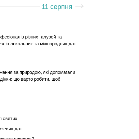
11 серпня
фесіоналів різних галузей та
езліч локальних та міжнародних дат,
ження за природою, які допомагали
едінки: що варто робити, щоб
і святих.
узевих дат.
ідказує природа?