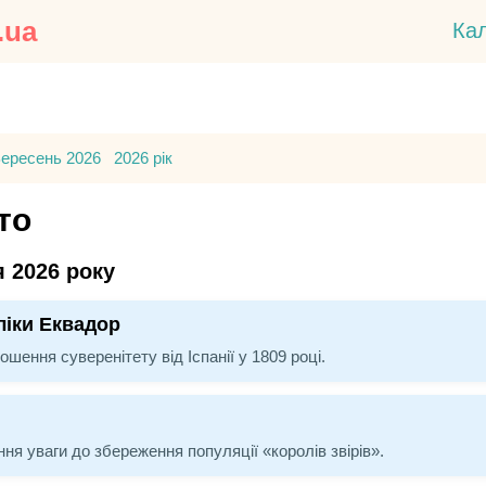
.ua
Ка
ересень 2026
2026 рік
то
я 2026 року
ліки Еквадор
шення суверенітету від Іспанії у 1809 році.
ня уваги до збереження популяції «королів звірів».