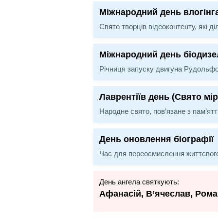
Міжнародний день влогінг
Свято творців відеоконтенту, які д
Міжнародний день біодизе
Річниця запуску двигуна Рудольфом 
Лаврентіїв день (Свято мі
Народне свято, пов’язане з пам’ят
День оновлення біографії
Час для переосмислення життєвого
День ангела святкують:
Афанасій, В’ячеслав, Рома