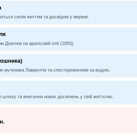
а
іляться своїм життям та досвідом у мережі.
ля
Дізелем на арахісовій олії (1893).
рошника)
тю мученика Лаврентія та спостереженням за водою.
 шляху та внесення нових досягнень у свій життєпис.
н.