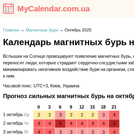
MyCalendar.com.ua
Главная
→
Магнитные бури
→
Октябрь 2025
Календарь магнитных бурь н
Вспышки на Солнце провоцируют появление магнитных бурь, 
переносят люди, которые страдают сердечно-сосудистыми за
минимизировать негативное воздействие бури на организм, сле
к ним.
Часовой пояс: UTC+3, Киев, Украина
Прогноз сильных магнитных бурь на октябр
0
3
6
9
12
15
18
21
1 октябрь
Ср
2 октябрь
Чт
3 октябрь
Пт