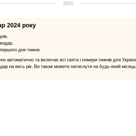
2024
р 2024 року
нів.
лендар.
 першого дня тижня.
ено автоматично та включає всі свята і номери тижнів для Украї
дар на весь рік. Ви також можете натиснути на будь-який місяц