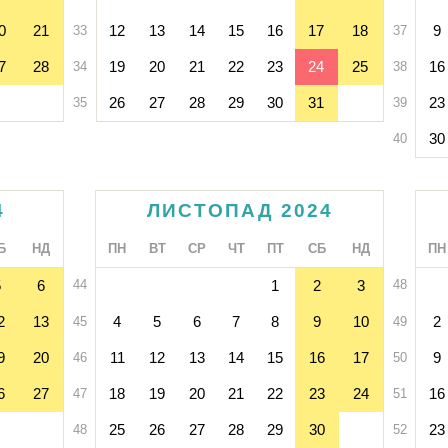
0
21
12
13
14
15
16
17
18
9
33
37
7
28
19
20
21
22
23
24
25
16
34
38
26
27
28
29
30
31
23
35
39
30
40
4
ЛИСТОПАД 2024
Б
НД
ПН
ВТ
СР
ЧТ
ПТ
СБ
НД
ПН
5
6
44
1
2
3
48
2
13
4
5
6
7
8
9
10
2
45
49
9
20
11
12
13
14
15
16
17
9
46
50
6
27
18
19
20
21
22
23
24
16
47
51
25
26
27
28
29
30
23
48
52