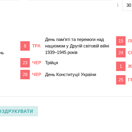
30
1
День пам’яті та перемоги над
15
Л
8
ТРА
нацизмом у Другій світовій війні
1939–1945 років
нь
24
С
23
ЧЕР
Трійця
1
Ж
28
ЧЕР
День Конституції України
25
Г
ОЗДРУКУВАТИ