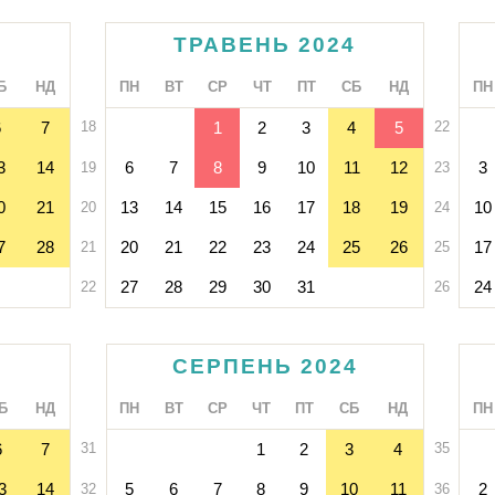
ТРАВЕНЬ 2024
Б
НД
ПН
ВТ
СР
ЧТ
ПТ
СБ
НД
ПН
6
7
18
1
2
3
4
5
22
3
14
6
7
8
9
10
11
12
3
19
23
0
21
13
14
15
16
17
18
19
10
20
24
7
28
20
21
22
23
24
25
26
17
21
25
27
28
29
30
31
24
22
26
СЕРПЕНЬ 2024
Б
НД
ПН
ВТ
СР
ЧТ
ПТ
СБ
НД
ПН
6
7
31
1
2
3
4
35
3
14
5
6
7
8
9
10
11
2
32
36