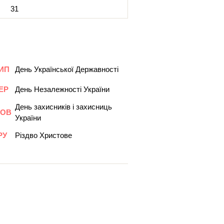
31
ИП
День Української Державності
ЕР
День Незалежності України
День захисників і захисниць
ОВ
України
РУ
Різдво Христове