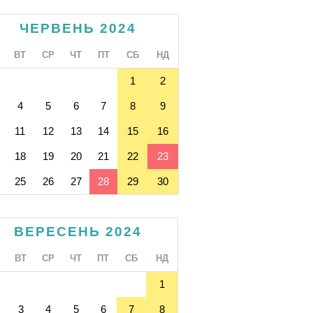
ЧЕРВЕНЬ 2024
ВТ
СР
ЧТ
ПТ
СБ
НД
1
2
4
5
6
7
8
9
11
12
13
14
15
16
18
19
20
21
22
23
25
26
27
28
29
30
ВЕРЕСЕНЬ 2024
ВТ
СР
ЧТ
ПТ
СБ
НД
1
3
4
5
6
7
8